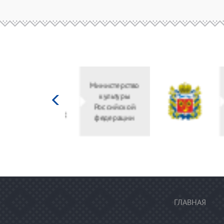
Министерство
культуры
Российской
федерации
ГЛАВНАЯ