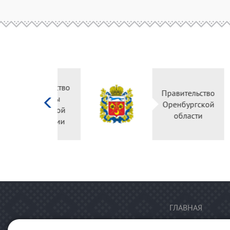
Министерство
Правительство
культуры
Оренбургской
Российской
области
федерации
ГЛАВНАЯ