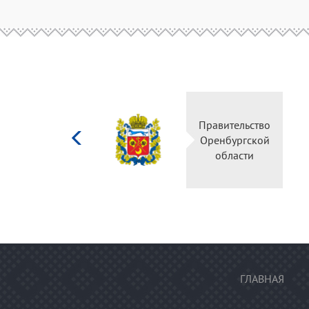
Министерство
Правительство
культуры
Оренбургской
Российской
области
федерации
ГЛАВНАЯ