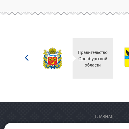
Министерство
Правительство
культуры
Оренбургской
Российской
области
федерации
ГЛАВНАЯ