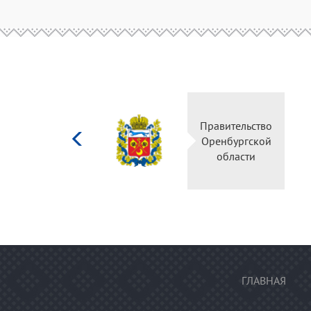
Министерство
Правительство
культуры
Оренбургской
Российской
области
федерации
ГЛАВНАЯ