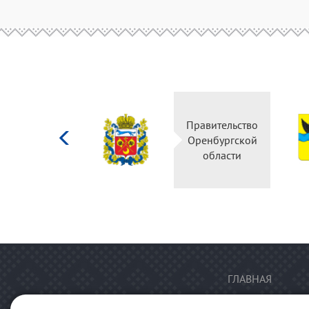
Министерство
Правительство
культуры
Оренбургской
Российской
области
федерации
ГЛАВНАЯ