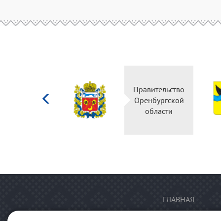
Министерство
Правительство
культуры
Оренбургской
Российской
области
федерации
ГЛАВНАЯ