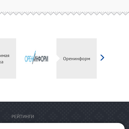
симая
Оренинформ
нка
РЕЙТИНГИ