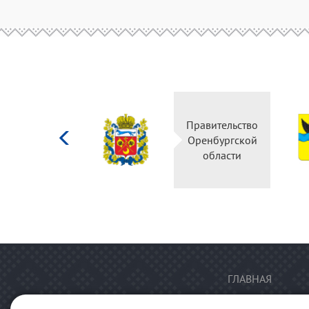
Министерство
Правительство
культуры
Оренбургской
Российской
области
федерации
ГЛАВНАЯ