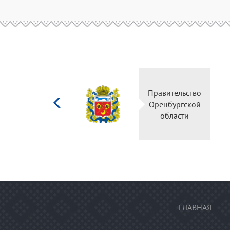
Министерство
Правительство
культуры
Оренбургской
Российской
области
федерации
ГЛАВНАЯ