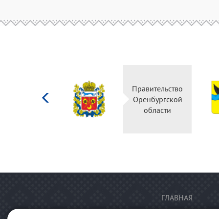
Министерство
Правительство
культуры
Оренбургской
Российской
области
федерации
ГЛАВНАЯ