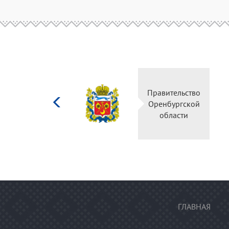
Министерство
Правительство
культуры
Оренбургской
Российской
области
федерации
ГЛАВНАЯ