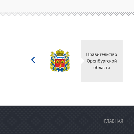
Министерство
Правительство
культуры
Оренбургской
Российской
области
федерации
ГЛАВНАЯ