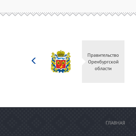
Министерство
Правительство
культуры
Оренбургской
Российской
области
федерации
ГЛАВНАЯ