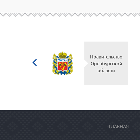
Министерство
Правительство
культуры
Оренбургской
Российской
области
федерации
ГЛАВНАЯ