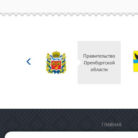
Министерство
Правительство
культуры
Оренбургской
Российской
области
федерации
ГЛАВНАЯ