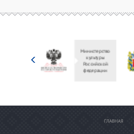
Министерство
культуры
Российской
федерации
ГЛАВНАЯ