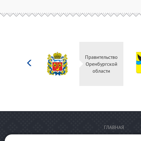
Министерство
Правительство
культуры
Оренбургской
Российской
области
федерации
ГЛАВНАЯ