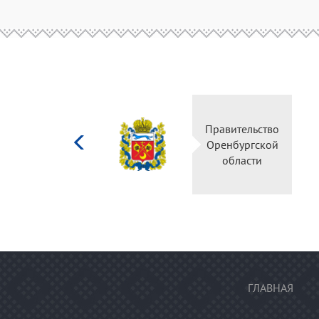
Министерство
Правительство
культуры
Оренбургской
Российской
области
федерации
ГЛАВНАЯ