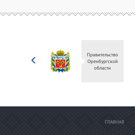
Министерство
Правительство
культуры
Оренбургской
Российской
области
федерации
ГЛАВНАЯ