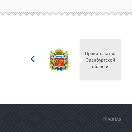
Министерство
Правительство
культуры
Оренбургской
Российской
области
федерации
ГЛАВНАЯ