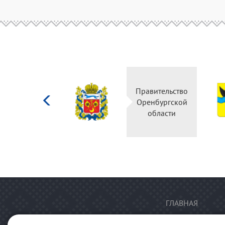
Министерство
Правительство
культуры
Оренбургской
Российской
области
федерации
ГЛАВНАЯ