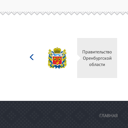
Министерство
Правительство
культуры
Оренбургской
Российской
области
федерации
ГЛАВНАЯ