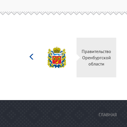
Министерство
Правительство
культуры
Оренбургской
Российской
области
федерации
ГЛАВНАЯ