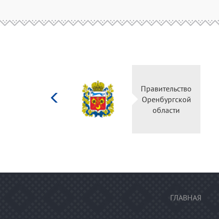
Министерство
Правительство
культуры
Оренбургской
Российской
области
федерации
ГЛАВНАЯ