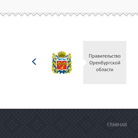
Министерство
Правительство
культуры
Оренбургской
Российской
области
федерации
ГЛАВНАЯ