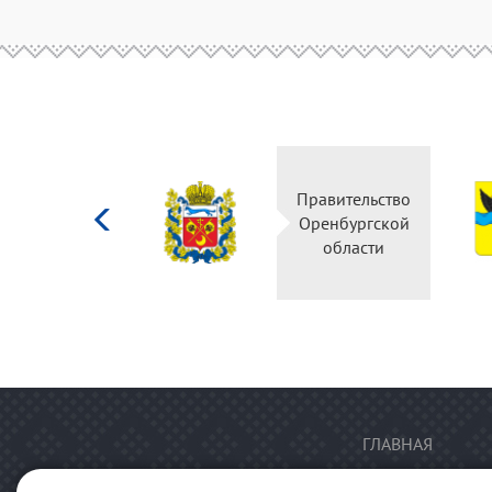
Министерство
Правительство
культуры
Оренбургской
Российской
области
федерации
ГЛАВНАЯ