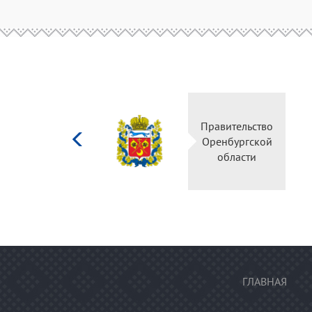
Министерство
Правительство
культуры
Оренбургской
Российской
области
федерации
ГЛАВНАЯ