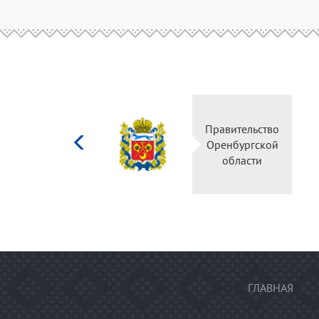
Министерство
Правительство
культуры
Оренбургской
Российской
области
федерации
ГЛАВНАЯ