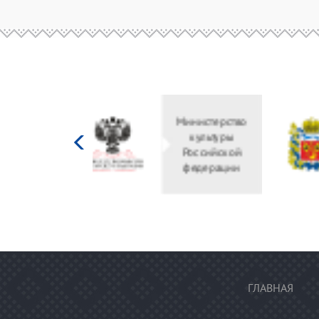
Министерство
культуры
Российской
федерации
ГЛАВНАЯ