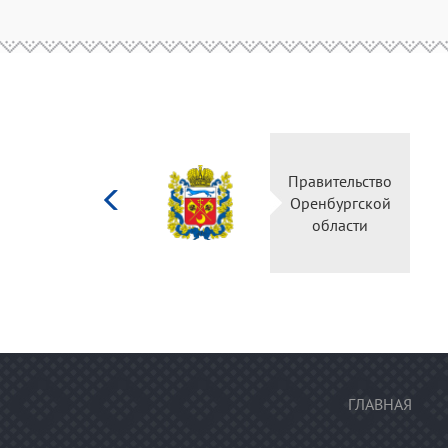
Министерство
Правительство
культуры
Оренбургской
Российской
области
федерации
ГЛАВНАЯ