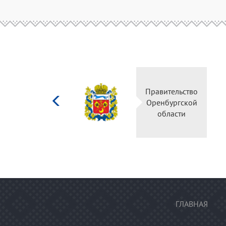
Министерство
Правител
культуры
Оренбур
Российской
облас
федерации
ГЛАВНАЯ