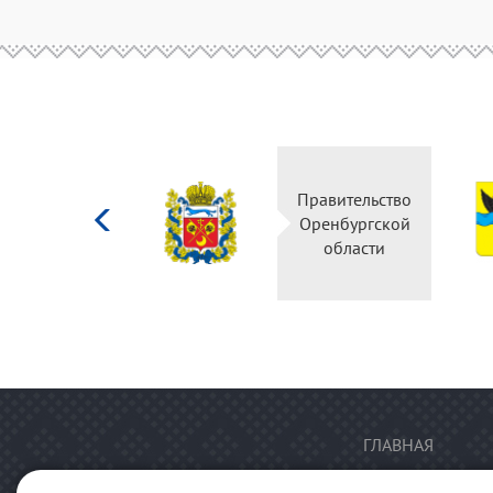
Министерство
Правительство
культуры
Оренбургской
Российской
области
федерации
ГЛАВНАЯ