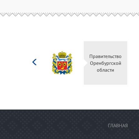
Министерство
Правительство
культуры
Оренбургской
Российской
области
федерации
ГЛАВНАЯ