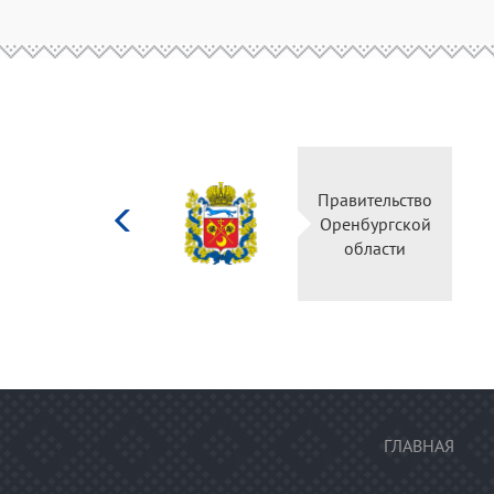
Министерство
Правительс
культуры
Оренбургск
Российской
области
федерации
ГЛАВНАЯ