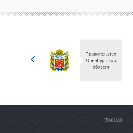
Министерство
Правительство
культуры
Оренбургской
Российской
области
федерации
ГЛАВНАЯ