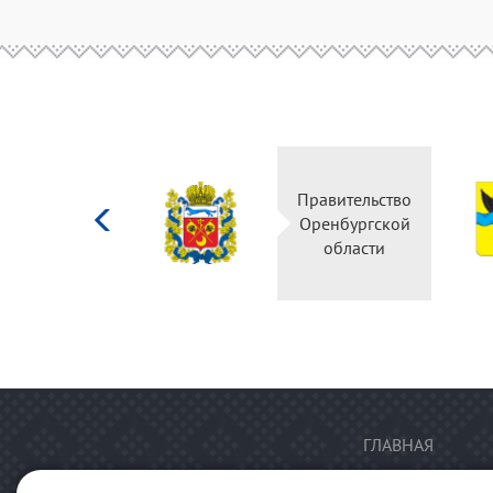
Министерство
Правительство
культуры
Оренбургской
Российской
области
федерации
ГЛАВНАЯ