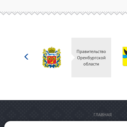
Министерство
Правительство
культуры
Оренбургской
Российской
области
федерации
ГЛАВНАЯ