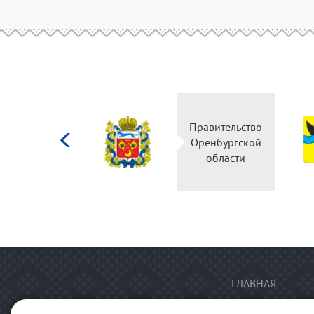
Министерство
Правительство
культуры
Оренбургской
Российской
области
федерации
ГЛАВНАЯ