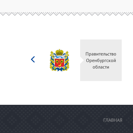
Министерство
Правительство
культуры
Оренбургской
Российской
области
федерации
ГЛАВНАЯ