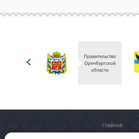
Министерство
Правительство
культуры
Оренбургской
Российской
области
федерации
ГЛАВНАЯ