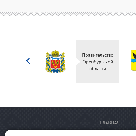
Министерство
Правительство
культуры
Оренбургской
Российской
области
федерации
ГЛАВНАЯ