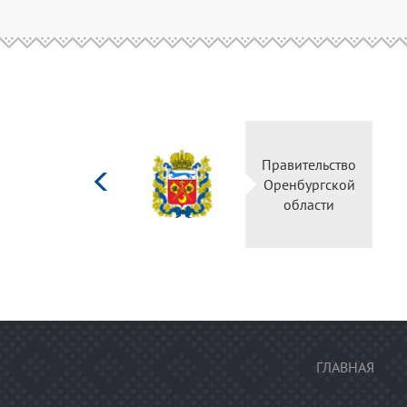
Министерство
Правительство
культуры
Оренбургской
Российской
области
федерации
ГЛАВНАЯ