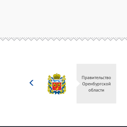
Министерство
Правительство
культуры
Оренбургской
Российской
области
федерации