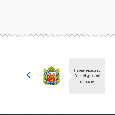
Министерство
Правительство
культуры
Оренбургской
Российской
области
федерации