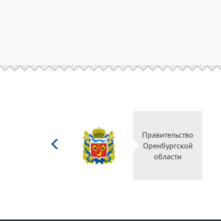
Министерство
культуры
Российской
федерации