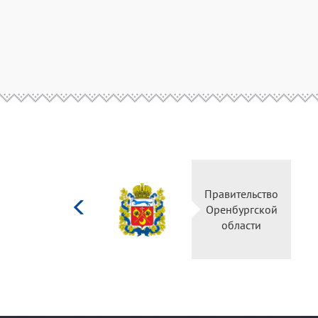
Министерство
Правительство
культуры
Оренбургской
Российской
области
федерации