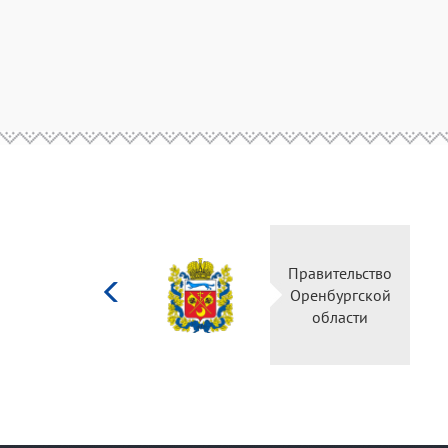
Министерство
Правительство
культуры
Оренбургской
Российской
области
федерации