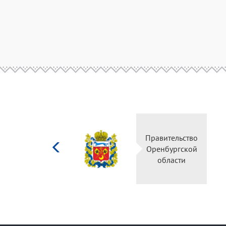
Министерство
Правительство
культуры
Оренбургской
Российской
области
федерации