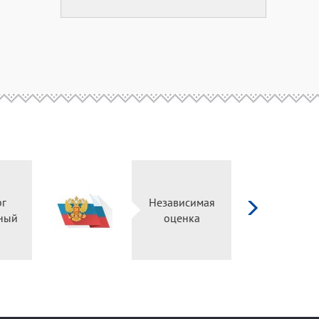
д
ург
Независимая
ьный
оценка
ал