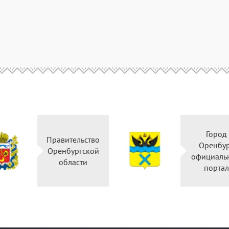
Горо
Правительство
Оренб
Оренбургской
официал
области
порт