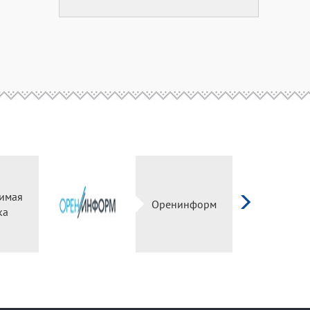
симая
Оренинформ
ка