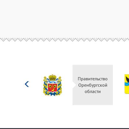
Министерство
Правительство
культуры
Оренбургской
Российской
области
федерации